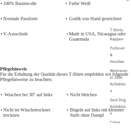
•
100% Baumwolle
•
Farbe Weiß
•
Normale Passform
•
Grafik von Hand gezeichnet
T-Shirts
•
V-Ausschnitt
•
Made in USA, Nicaragua oder
Kappen
Guatemala
Pullover
&
Hoodies
Pflegehinweis
Weimaran
Für die Erhaltung der Qualität dieses T-Shirts empfehlen wir folgende
er 1896
Pflegehinweise zu beachten:
Kollektio
n
•
Waschen bei 30° auf links
•
Nicht bleichen
Soul Dog
Kollektio
•
Nicht im Wäschetrockner
•
Bügeln auf links mit kleinster
n
trocknen
Stufe ohne Dampf
Crime
Club