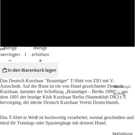
Hund
M
L
XL
Menge
Menge
verringern
erhöhen
In den Warenkorb legen
Das Deutsch Kurzhaar "Brauntiger" T-Shirt von ZIO mit V-
Ausschnitt. Auf der Brust ist ein von Hand gezeichneter Deutsch
Hundespi
Kurzhaar, darunter der Schriftzug „Brauntiger – Berlin 1890“ – aus
elzeug
dem 1891 der heutige Klub Kurzhaar Berlin (Stammklub DK) e.V.
hervorging, der älteste Deutsch Kurzhaar Verein Deutschlands.
Das T-Shirt in Weiß ist hochwertig verarbeitet, normal geschnitten und
ideal für Trainings oder Spaziergänge mit deinem Hund.
Bekleidung